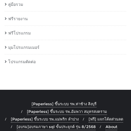
คู่มือรวม
ฟรีรายงาน
ฟรีโปรแกรม
มุมโปรแกรมเมอร์
โปรแกรมตัดต่อ
[Paperless] ขึ้นระบบ รพ.ท่าช้าง สิงบุรี
[Paperless] ขึ้นระบบ รพ.อัมพวา สมุทรสงคราม
[Paperless] ขึ้นระบบ รพ.แม่พริก ลำปาง
[ฟรี] แจกโค้ดส่วนลด
[อบรม]อบรมภาษา sql ขั้นประยุกต์ รุ่น 8/2568
About