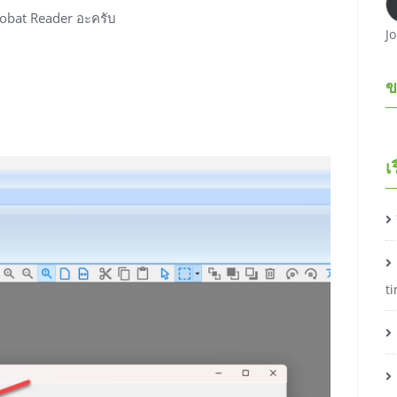
robat Reader อะครับ
J
ข
เ
t