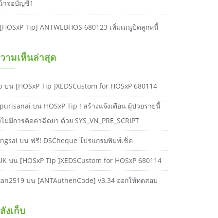
น้าจอบัญชี1
[HOSxP Tip] ANTWEBHOS 680123 เพิ่มเมนูปิดลูกหนี้
วามเห็นล่าสุด
b
บน
[HOSxP Tip ]XEDSCustom for HOSxP 680114
purisanai
บน
HOSxP Tip ! สร้างแจ้งเตือน ผู้ป่วยรายนี้
ังไม่มีการคิดค่าฉีดยา ด้วย SYS_VN_PRE_SCRIPT
ongsai
บน
ฟรี! DSCheque โปรแกรมพิมพ์เช็ค
UK
บน
[HOSxP Tip ]XEDSCustom for HOSxP 680114
kan2519
บน
[ANTAuthenCode] v3.34 ออกให้ทดสอบ
ลังเก็บ