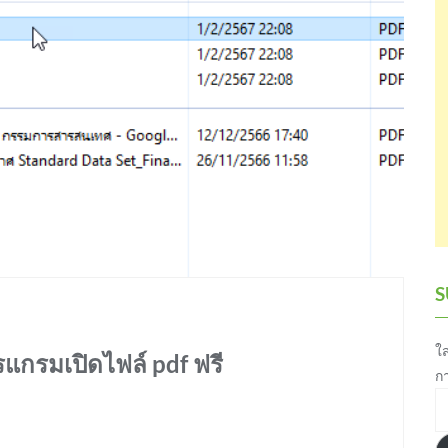
S
ใส
กรมเปิดไฟล์ pdf ฟรี
ก
อี