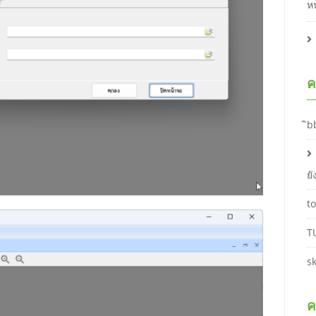
ห
ค
ิb
ย
t
T
s
ค