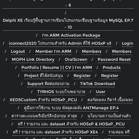
– 6
Delphi XE เรียนรู้พื้นฐานการเขียนโปรแกรมเชื่อมฐานข้อมูล MySQL EP.7
– 10
I’m ARM Activation Package
iconnect2020 โปรแกรมสำหรับ Admin ที่ใช้ HOSxP v3
Login
Logout
Member I’m ARM
Members
Members
MOPH Link Directory
OralScreen
Password Reset
Portfolio ( Resume ) ( CV ) I’m ARM
Products
Project ที่ได้สนับสนุน
Register
Register
Support ติดต่อสอบถาม
TikTok Download
TYRHOS ระบบโรงพยาบาล
User
XEDSCustom สำหรับ HOSxP_PCU
คอร์ดเพลง กีตาร์ เนื้อเพลง
คู่มือการใช้งาน ระบบ พัสดุคงคลัง ANTManage EP.4
ตารางคะแนนพรีเมียร์ลีกอังกฤษ ล่าสุด
นโยบายความเป็นส่วนตัว
ฟรี ! รายงาน และ dataset สำหรับ HOSxP & HOSxP_PCU
ฟรี ! รายงาน และ dataset สำหรับ HOSxP XE4
รวมฟอน ฟรี