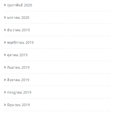
กุมภาพันธ์ 2020
มกราคม 2020
ธันวาคม 2019
พฤศจิกายน 2019
ตุลาคม 2019
กันยายน 2019
สิงหาคม 2019
กรกฎาคม 2019
มิถุนายน 2019