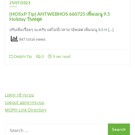
25/07/2023
[HOSxP Tip] ANTWEBHOS 660725 เพิ่มเมนู 9.5
Holiday วันหยุด
ปรับเพิ่มเรื่อยๆ นะครับ แต่ไม่มีเวลามาอัพเดต เพิ่มเมนู 9.5 H […]
847 total views
Delphi Tip
0
9 sec read
Login เข้าระบบ
Logout ออกจากระบบ
MOPH Link Directory