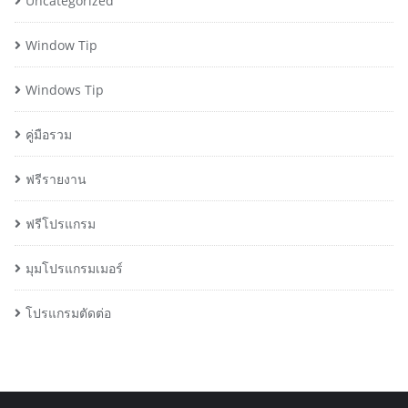
Uncategorized
Window Tip
Windows Tip
คู่มือรวม
ฟรีรายงาน
ฟรีโปรแกรม
มุมโปรแกรมเมอร์
โปรแกรมตัดต่อ