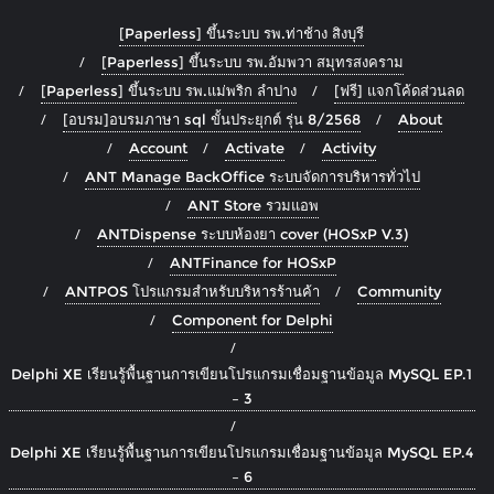
[Paperless] ขึ้นระบบ รพ.ท่าช้าง สิงบุรี
[Paperless] ขึ้นระบบ รพ.อัมพวา สมุทรสงคราม
[Paperless] ขึ้นระบบ รพ.แม่พริก ลำปาง
[ฟรี] แจกโค้ดส่วนลด
[อบรม]อบรมภาษา sql ขั้นประยุกต์ รุ่น 8/2568
About
Account
Activate
Activity
ANT Manage BackOffice ระบบจัดการบริหารทั่วไป
ANT Store รวมแอพ
ANTDispense ระบบห้องยา cover (HOSxP V.3)
ANTFinance for HOSxP
ANTPOS โปรแกรมสำหรับบริหารร้านค้า
Community
Component for Delphi
Delphi XE เรียนรู้พื้นฐานการเขียนโปรแกรมเชื่อมฐานข้อมูล MySQL EP.1
– 3
Delphi XE เรียนรู้พื้นฐานการเขียนโปรแกรมเชื่อมฐานข้อมูล MySQL EP.4
– 6