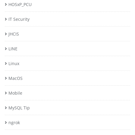
HOSxP_PCU
IT Security
JHCIS
LINE
Linux
MacOS
Mobile
MySQL Tip
ngrok