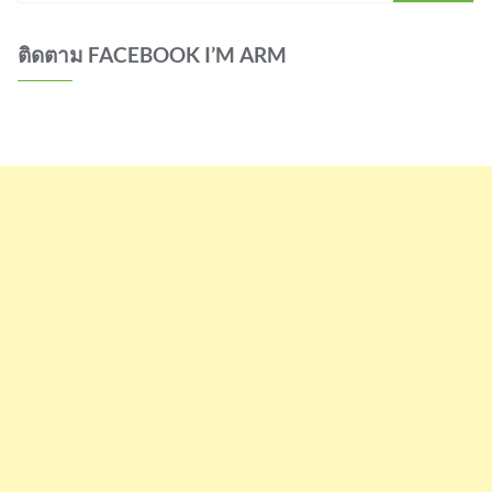
ติดตาม FACEBOOK I’M ARM