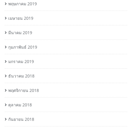
พฤษภาคม 2019
เมษายน 2019
มีนาคม 2019
กุมภาพันธ์ 2019
มกราคม 2019
ธันวาคม 2018
พฤศจิกายน 2018
ตุลาคม 2018
กันยายน 2018