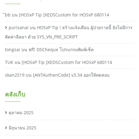
ิbb
บน
[HOSxP Tip ]XEDSCustom for HOSxP 680114
purisanai
บน
HOSxP Tip ! สร้างแจ้งเตือน ผู้ป่วยรายนี้ ยังไม่มีการ
คิดค่าฉีดยา ด้วย SYS_VN_PRE_SCRIPT
tongsai
บน
ฟรี! DSCheque โปรแกรมพิมพ์เช็ค
TUK
บน
[HOSxP Tip ]XEDSCustom for HOSxP 680114
skan2519
บน
[ANTAuthenCode] v3.34 ออกให้ทดสอบ
คลังเก็บ
ตุลาคม 2025
มิถุนายน 2025