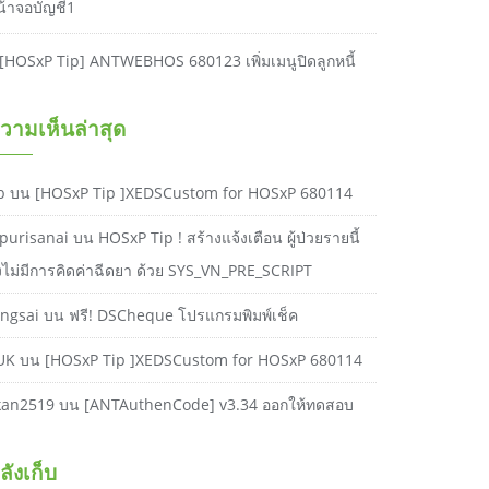
น้าจอบัญชี1
[HOSxP Tip] ANTWEBHOS 680123 เพิ่มเมนูปิดลูกหนี้
วามเห็นล่าสุด
b
บน
[HOSxP Tip ]XEDSCustom for HOSxP 680114
purisanai
บน
HOSxP Tip ! สร้างแจ้งเตือน ผู้ป่วยรายนี้
ังไม่มีการคิดค่าฉีดยา ด้วย SYS_VN_PRE_SCRIPT
ongsai
บน
ฟรี! DSCheque โปรแกรมพิมพ์เช็ค
UK
บน
[HOSxP Tip ]XEDSCustom for HOSxP 680114
kan2519
บน
[ANTAuthenCode] v3.34 ออกให้ทดสอบ
ลังเก็บ