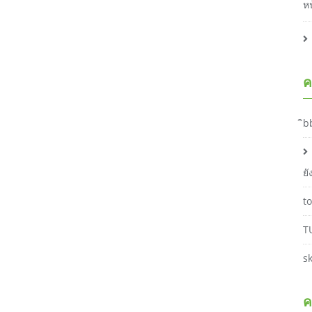
ห
ค
ิb
ย
t
T
s
ค