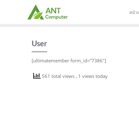
Skip
to
หน้า
content
User
[ultimatemember form_id=”7386″]
561 total views
, 1 views today