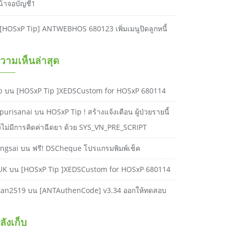
น้าจอบัญชี1
[HOSxP Tip] ANTWEBHOS 680123 เพิ่มเมนูปิดลูกหนี้
วามเห็นล่าสุด
b
บน
[HOSxP Tip ]XEDSCustom for HOSxP 680114
purisanai
บน
HOSxP Tip ! สร้างแจ้งเตือน ผู้ป่วยรายนี้
ังไม่มีการคิดค่าฉีดยา ด้วย SYS_VN_PRE_SCRIPT
ongsai
บน
ฟรี! DSCheque โปรแกรมพิมพ์เช็ค
UK
บน
[HOSxP Tip ]XEDSCustom for HOSxP 680114
kan2519
บน
[ANTAuthenCode] v3.34 ออกให้ทดสอบ
ลังเก็บ