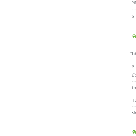
ห
ค
ิb
ย
t
T
s
ค