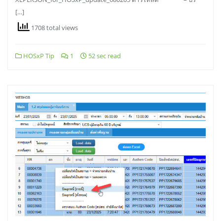
[…]
1708 total views
HOSxP Tip
1
52 sec read