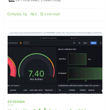
2911 total views
, 2 views today
MySQL Tip
6
2 min read
01/10/2024