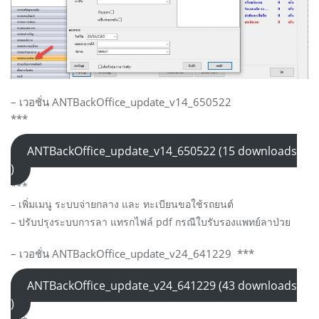
– เวอชั่น ANTBackOffice_update_v14_650522
***
ANTBackOffice_update_v14_650522 (15 downloads
)
***
– เพิ่มเมนู ระบบจ่ายกลาง และ ทะเบียนขอใช้รถยนต์
– ปรับปรุงระบบการลา แทรกไฟล์ pdf กรณีใบรับรองแพทย์ลาป่วย
– เวอชั่น ANTBackOffice_update_v24_641229 ***
ANTBackOffice_update_v24_641229 (43 downloads
)