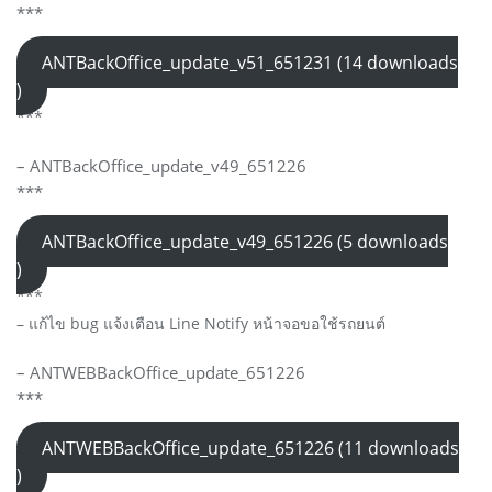
***
ANTBackOffice_update_v51_651231 (14 downloads
)
***
– ANTBackOffice_update_v49_651226
***
ANTBackOffice_update_v49_651226 (5 downloads
)
***
– แก้ไข bug แจ้งเตือน Line Notify หน้าจอขอใช้รถยนต์
– ANTWEBBackOffice_update_651226
***
ANTWEBBackOffice_update_651226 (11 downloads
)