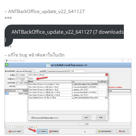
– ANTBackOffice_update_v22_641127
***
ANTBackOffice_update_v22_641127 (7 downloads
)
***
– แก้ไข bug หน้าค้นหาในใบเบิก