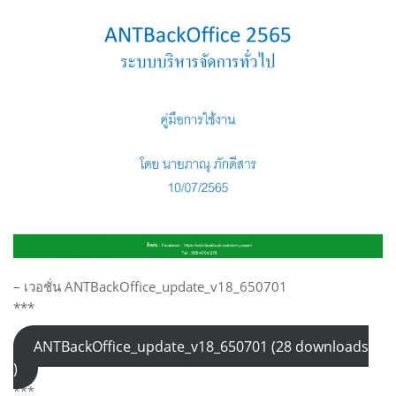
– เวอชั่น ANTBackOffice_update_v18_650701
***
ANTBackOffice_update_v18_650701 (28 downloads
)
***