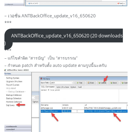
– เวอชั่น ANTBackOffice_update_v16_650620
***
ANTBackOffice_update_v16_650620 (20 downloads
)
***
– แก้ไขคำผิด “สารบัญ” เป็น “สารบรรณ”
– กำหนด patch สำหรับตั้ง auto update ตามรูปนี้นะครับ