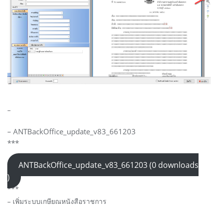
–
– ANTBackOffice_update_v83_661203
***
ANTBackOffice_update_v83_661203 (0 downloads
)
***
– เพิ่มระบบเกษียณหนังสือราชการ