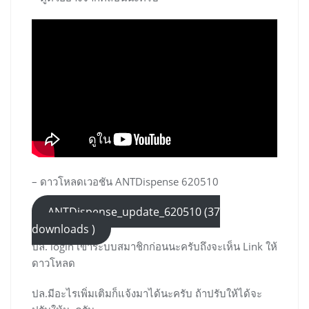
– ดาวโหลดเวอชัน ANTDispense 620510
ANTDispense_update_620510 (37
downloads )
ปล. login เข้าระบบสมาชิกก่อนนะครับถึงจะเห็น Link ให้
ดาวโหลด
ปล.มีอะไรเพิ่มเติมก็แจ้งมาได้นะครับ ถ้าปรับให้ได้จะ