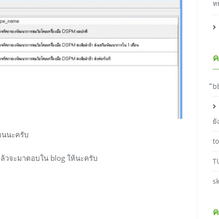
ห
ค
ิb
ย
่อนนะครับ
t
แล้วจะมาตอบใน blog ให้นะครับ
T
s
ค