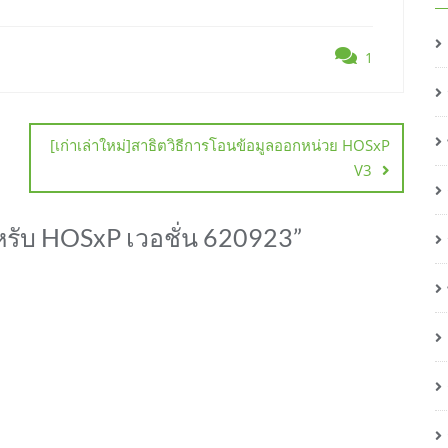
1
[เก่าเล่าใหม่]สาธิตวิธีการโอนข้อมูลออกหน่วย HOSxP
V3
ับ HOSxP เวอชั่น 620923
”