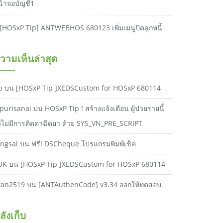
น้าจอบัญชี1
[HOSxP Tip] ANTWEBHOS 680123 เพิ่มเมนูปิดลูกหนี้
วามเห็นล่าสุด
b
บน
[HOSxP Tip ]XEDSCustom for HOSxP 680114
purisanai
บน
HOSxP Tip ! สร้างแจ้งเตือน ผู้ป่วยรายนี้
ังไม่มีการคิดค่าฉีดยา ด้วย SYS_VN_PRE_SCRIPT
ongsai
บน
ฟรี! DSCheque โปรแกรมพิมพ์เช็ค
UK
บน
[HOSxP Tip ]XEDSCustom for HOSxP 680114
kan2519
บน
[ANTAuthenCode] v3.34 ออกให้ทดสอบ
ลังเก็บ