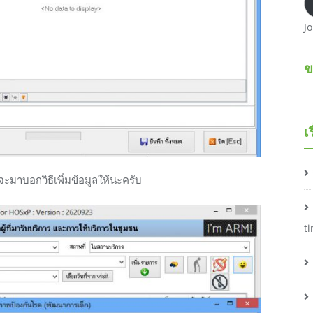
J
ข
เ
มจะมาบอกวิธีเพิ่มข้อมูลให้นะครับ
t