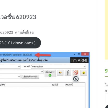
วอชั่น 620923
0923 ตามลิ้งนี้เลย
3 (161 downloads )
S
ใส
ก
อี