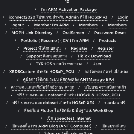
– 10
I’m ARM Activation Package
iconnect2020 โปรแกรมสำหรับ Admin ที่ใช้ HOSxP v3
Login
Logout
Member I’m ARM
Members
Members
MOPH Link Directory
OralScreen
Password Reset
Portfolio ( Resume ) ( CV ) I’m ARM
Products
Project ที่ได้สนับสนุน
Register
Register
Support ติดต่อสอบถาม
TikTok Download
TYRHOS ระบบโรงพยาบาล
User
XEDSCustom สำหรับ HOSxP_PCU
คอร์ดเพลง กีตาร์ เนื้อเพลง
คู่มือการใช้งาน ระบบ พัสดุคงคลัง ANTManage EP.4
ตารางคะแนนพรีเมียร์ลีกอังกฤษ ล่าสุด
นโยบายความเป็นส่วนตัว
ฟรี ! รายงาน และ dataset สำหรับ HOSxP & HOSxP_PCU
ฟรี ! รายงาน และ dataset สำหรับ HOSxP XE4
รวมฟอน ฟรี
ห้องเรียน Flutter ไฟล์ติดตั้ง & พื้นฐาน & WorkShop
เช็ค speedtest internet
เปิดจองเสื้อ I’m ARM Blog (ANT Computer)
เปิดอบรมพิเศษ
โปรแกรมสำเร็จรูปและบริการ