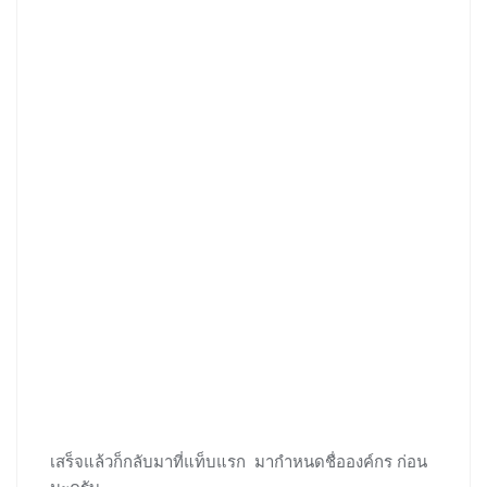
เสร็จแล้วก็กลับมาที่แท็บแรก มากำหนดชื่อองค์กร ก่อน
นะครับ