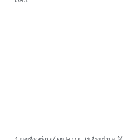
กำหนดชื่อองค์กร แล้วกดปุ่ม ตกลง (ส่งชื่อองค์กร มาให้