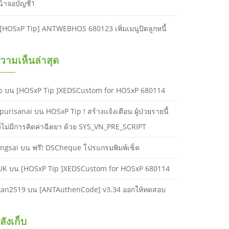
น้าจอบัญชี1
[HOSxP Tip] ANTWEBHOS 680123 เพิ่มเมนูปิดลูกหนี้
วามเห็นล่าสุด
b
บน
[HOSxP Tip ]XEDSCustom for HOSxP 680114
purisanai
บน
HOSxP Tip ! สร้างแจ้งเตือน ผู้ป่วยรายนี้
ังไม่มีการคิดค่าฉีดยา ด้วย SYS_VN_PRE_SCRIPT
ongsai
บน
ฟรี! DSCheque โปรแกรมพิมพ์เช็ค
UK
บน
[HOSxP Tip ]XEDSCustom for HOSxP 680114
kan2519
บน
[ANTAuthenCode] v3.34 ออกให้ทดสอบ
ลังเก็บ