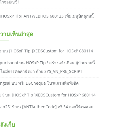
น้าจอบัญชี1
[HOSxP Tip] ANTWEBHOS 680123 เพิ่มเมนูปิดลูกหนี้
วามเห็นล่าสุด
b
บน
[HOSxP Tip ]XEDSCustom for HOSxP 680114
purisanai
บน
HOSxP Tip ! สร้างแจ้งเตือน ผู้ป่วยรายนี้
ังไม่มีการคิดค่าฉีดยา ด้วย SYS_VN_PRE_SCRIPT
ongsai
บน
ฟรี! DSCheque โปรแกรมพิมพ์เช็ค
UK
บน
[HOSxP Tip ]XEDSCustom for HOSxP 680114
kan2519
บน
[ANTAuthenCode] v3.34 ออกให้ทดสอบ
ลังเก็บ