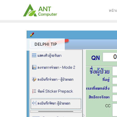
Skip
to
หน้า
content
DELPHI TIP