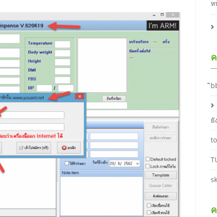
ห
ค
ิb
ย
t
T
s
ค