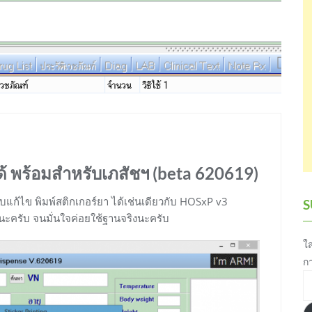
้ พร้อมสำหรับเภสัชฯ (beta 620619)
้ไข พิมพ์สติกเกอร์ยา ได้เช่นเดียวกับ HOSxP v3
S
ครับ จนมั่นใจค่อยใช้ฐานจริงนะครับ
ใส
ก
อี