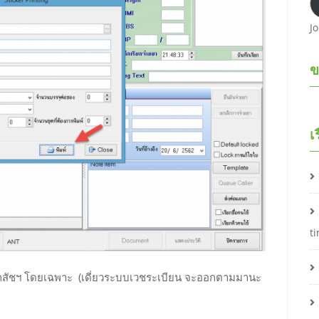
J
ข
เ
t
่เภสัชฯ โดยเฉพาะ (เดี่ยวระบบเวชระเบียน จะออกตามมานะ