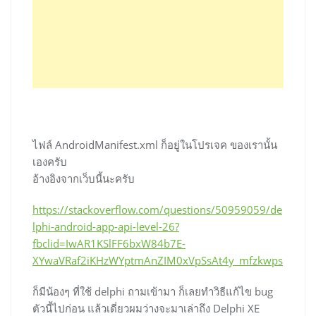
ไฟล์ AndroidManifest.xml ก็อยู่ในโปรเจค ของเรานั้น
เองครับ
อ้างอิงจากเว็บนี้นะครับ
https://stackoverflow.com/questions/50959059/de
lphi-android-app-api-level-26?
fbclid=IwAR1KSlFF6bxW84b7E-
XYwaVRaf2iKHzWYptmAnZIM0xVpSsAt4y_mfzkwps
ก็มีน้องๆ ที่ใช้ delphi ถามเข้ามา ก็เลยทำวิธีแก้ไข bug
ตัวนี้ไปก่อน แล้วเดี่ยวผมว่างจะมาเล่าถึง Delphi XE