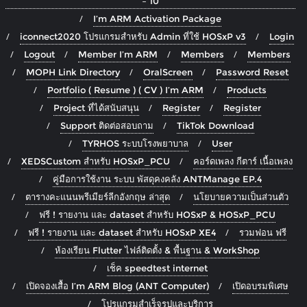
– 10
I’m ARM Activation Package
iconnect2020 โปรแกรมสำหรับ Admin ที่ใช้ HOSxP v3
Login
Logout
Member I’m ARM
Members
Members
MOPH Link Directory
OralScreen
Password Reset
Portfolio ( Resume ) ( CV ) I’m ARM
Products
Project ที่ได้สนับสนุน
Register
Register
Support ติดต่อสอบถาม
TikTok Download
TYRHOS ระบบโรงพยาบาล
User
XEDSCustom สำหรับ HOSxP_PCU
คอร์ดเพลง กีตาร์ เนื้อเพลง
คู่มือการใช้งาน ระบบ พัสดุคงคลัง ANTManage EP.4
ตารางคะแนนพรีเมียร์ลีกอังกฤษ ล่าสุด
นโยบายความเป็นส่วนตัว
ฟรี ! รายงาน และ dataset สำหรับ HOSxP & HOSxP_PCU
ฟรี ! รายงาน และ dataset สำหรับ HOSxP XE4
รวมฟอน ฟรี
ห้องเรียน Flutter ไฟล์ติดตั้ง & พื้นฐาน & WorkShop
เช็ค speedtest internet
เปิดจองเสื้อ I’m ARM Blog (ANT Computer)
เปิดอบรมพิเศษ
โปรแกรมสำเร็จรูปและบริการ