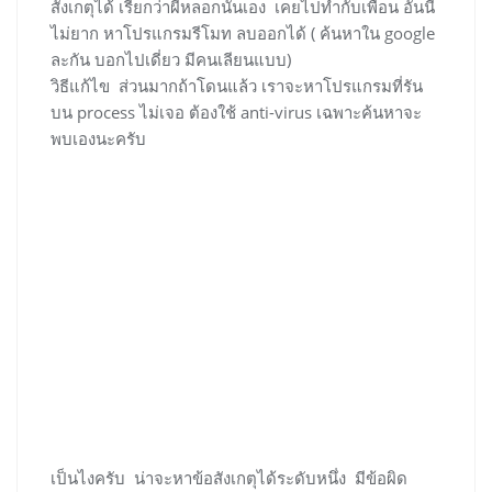
สังเกตุได้ เรียกว่าผีหลอกนั้นเอง เคยไปทำกับเพื่อน อันนี้
ไม่ยาก หาโปรแกรมรีโมท ลบออกได้ ( ค้นหาใน google
ละกัน บอกไปเดี่ยว มีคนเลียนแบบ)
วิธีแก้ไข ส่วนมากถ้าโดนแล้ว เราจะหาโปรแกรมที่รัน
บน process ไม่เจอ ต้องใช้ anti-virus เฉพาะค้นหาจะ
พบเองนะครับ
เป็นไงครับ น่าจะหาข้อสังเกตุได้ระดับหนึ่ง มีข้อผิด