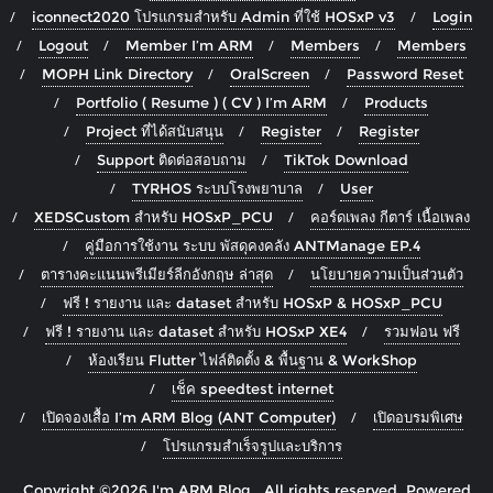
iconnect2020 โปรแกรมสำหรับ Admin ที่ใช้ HOSxP v3
Login
Logout
Member I’m ARM
Members
Members
MOPH Link Directory
OralScreen
Password Reset
Portfolio ( Resume ) ( CV ) I’m ARM
Products
Project ที่ได้สนับสนุน
Register
Register
Support ติดต่อสอบถาม
TikTok Download
TYRHOS ระบบโรงพยาบาล
User
XEDSCustom สำหรับ HOSxP_PCU
คอร์ดเพลง กีตาร์ เนื้อเพลง
คู่มือการใช้งาน ระบบ พัสดุคงคลัง ANTManage EP.4
ตารางคะแนนพรีเมียร์ลีกอังกฤษ ล่าสุด
นโยบายความเป็นส่วนตัว
ฟรี ! รายงาน และ dataset สำหรับ HOSxP & HOSxP_PCU
ฟรี ! รายงาน และ dataset สำหรับ HOSxP XE4
รวมฟอน ฟรี
ห้องเรียน Flutter ไฟล์ติดตั้ง & พื้นฐาน & WorkShop
เช็ค speedtest internet
เปิดจองเสื้อ I’m ARM Blog (ANT Computer)
เปิดอบรมพิเศษ
โปรแกรมสำเร็จรูปและบริการ
Copyright ©2026 I'm ARM Blog . All rights reserved.
Powered