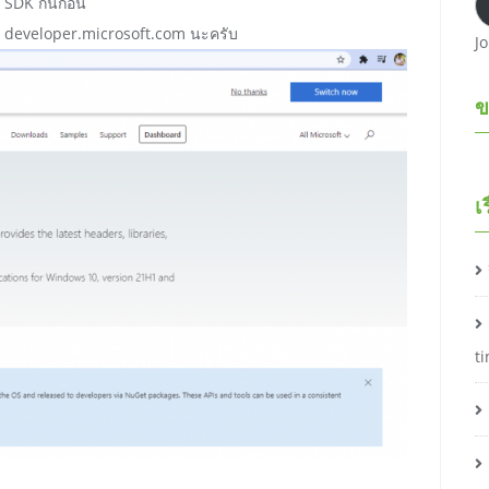
ม SDK กันก่อน
บ developer.microsoft.com นะครับ
J
ข
เ
t