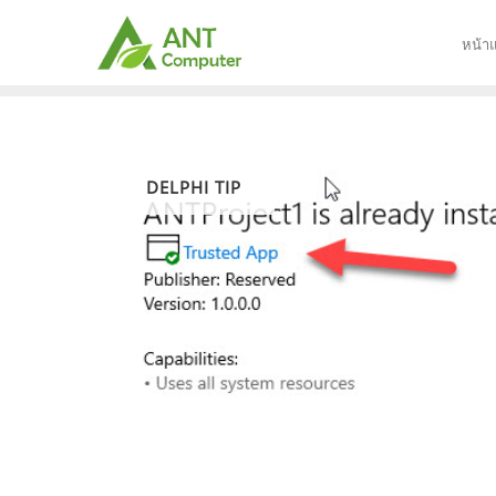
Skip
to
หน้า
content
DELPHI TIP