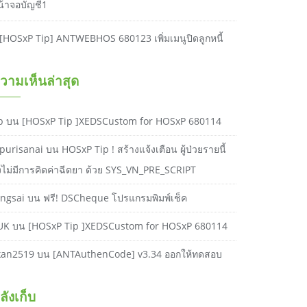
น้าจอบัญชี1
[HOSxP Tip] ANTWEBHOS 680123 เพิ่มเมนูปิดลูกหนี้
วามเห็นล่าสุด
b
บน
[HOSxP Tip ]XEDSCustom for HOSxP 680114
purisanai
บน
HOSxP Tip ! สร้างแจ้งเตือน ผู้ป่วยรายนี้
ังไม่มีการคิดค่าฉีดยา ด้วย SYS_VN_PRE_SCRIPT
ongsai
บน
ฟรี! DSCheque โปรแกรมพิมพ์เช็ค
UK
บน
[HOSxP Tip ]XEDSCustom for HOSxP 680114
kan2519
บน
[ANTAuthenCode] v3.34 ออกให้ทดสอบ
ลังเก็บ