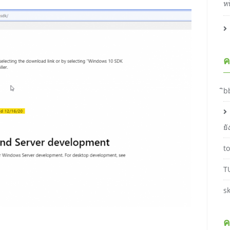
ห
ค
ิb
ย
t
T
s
ค