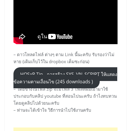
– ดาวโหลดไฟล์ ต่างๆ ตาม Link นี้นะครับ รับรองว่าไม่
หาย (เดิมเก็บไว้ใน dropbox เต็มซะก่อน)
HOSxP Tip - การสร้าง SYS_VN_SCRIPT ให้แสดง
ข้อความตามเงื่อนไข (245 downloads )
– โดยข้างในไฟล์ zip จะมีไฟล์ 3 ไฟล์ที่ผมเอามาใช้
ประกอบกับคลิป youtube ที่สอนไปนะครับ ถ้าไงทบทวน
โดยดูคลิปไปด้วยนะครับ
– ท่านจะได้เข้าใจ วิธีการนำไปใช้งานครับ