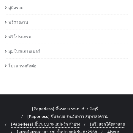
คู่มือรวม
ฟรีรายงาน
ฟรีโปรแกรม
มุมโปรแกรมเมอร์
โปรแกรมตัดต่อ
[Paperless] ขึ้นระบบ รพ.ท่าช้าง สิงบุรี
[Paperless] ขึ้นระบบ รพ.อัมพวา สมุทรสงคราม
[Paperless] ขึ้นระบบ รพ.แม่พริก ลำปาง
[ฟรี] แจกโค้ดส่วนลด
[อบรม]อบรมภาษา sql ขั้นประยุกต์ รุ่น 8/2568
About