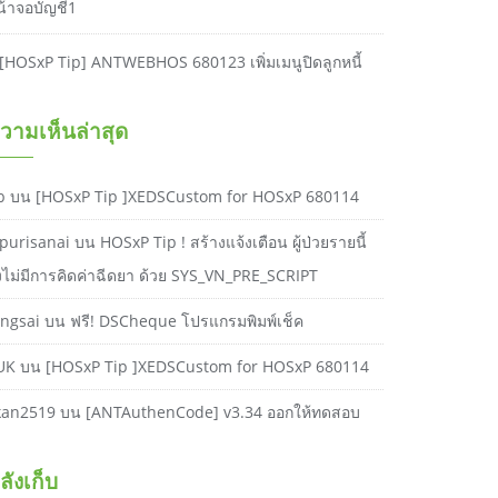
น้าจอบัญชี1
[HOSxP Tip] ANTWEBHOS 680123 เพิ่มเมนูปิดลูกหนี้
วามเห็นล่าสุด
b
บน
[HOSxP Tip ]XEDSCustom for HOSxP 680114
purisanai
บน
HOSxP Tip ! สร้างแจ้งเตือน ผู้ป่วยรายนี้
ังไม่มีการคิดค่าฉีดยา ด้วย SYS_VN_PRE_SCRIPT
ongsai
บน
ฟรี! DSCheque โปรแกรมพิมพ์เช็ค
UK
บน
[HOSxP Tip ]XEDSCustom for HOSxP 680114
kan2519
บน
[ANTAuthenCode] v3.34 ออกให้ทดสอบ
ลังเก็บ