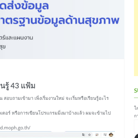
นรู้ 43 แฟ้ม
S
 สอบถามเข้ามา เพิ่งเริ่มงานใหม่ จะเริ่มหรือเรียนรู้อะไร
ใส
ิวเตอร์ หรือการเขียนโปรแกรมมิ่งมาบ้างแล้ว ผมจะข้ามไป
ก
อี
spd.moph.go.th/