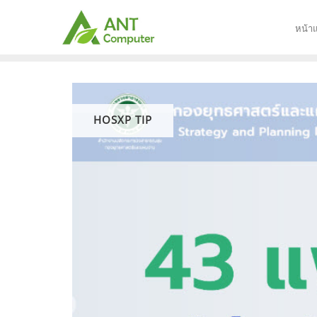
Skip
to
หน้า
content
HOSXP TIP