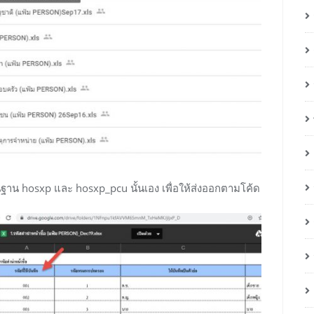
ว้ในฐาน hosxp และ hosxp_pcu นั้นเอง เพื่อให้ส่งออกตามโค้ด