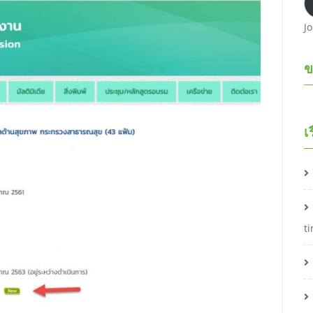
J
ข
เ
t