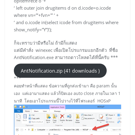
opitemrece o ‘+
‘ left outer join drugitems d on d.icode=o.icode
where vn=”‘+fvn+'” ‘ +
‘ and o.icode in(select icode from drugitems where
show_notify=”Y”)’);
ก็จะทราบว่ามีหรือไม่ ถ้ามีก็แสดง
แต่มีคำสั่ง winexec เพื่อเปิดโปรแกรมแยกอีกตัว ที่ชื่อ
AntNotification.exe สามารถดาวโหลดได้ที่นี้ครับ ***
AntNotification.zip (41 downloads )
***
คอยทำหน้าที่แสดง ข้อความที่ถูกส่งเข้ามา คือ param นั้น
เอง แค่เอามาแสดง แล้วก็ปิดเอง auto close ภายในเวลา 1
นาที โดยเอาโปรแกรมนี้ไปวางไว้ที่โฟรเดอร์ HOSxP