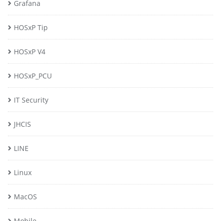
Grafana
HOSxP Tip
HOSxP V4
HOSxP_PCU
IT Security
JHCIS
LINE
Linux
MacOS
Mobile