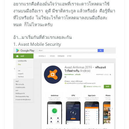
อยากแรกคือต้องมั่นใจว่าแอพที่เราจะดาวโหลดมาใช้
งานบนมือถือเรา ดูดี มีชาติตระกูล แล้วหรือยัง คือรู้ที่มา
ที่ไปหรือยัง ไม่ใช่อะไรก็ดาวโหลดมาลงบนมือถือสะ
หมด ก็ไม่ไหวนะครับ
อ้า…มาเริ่มกันที่ตัวแรกเลยละกัน
1. Avast Mobile Security