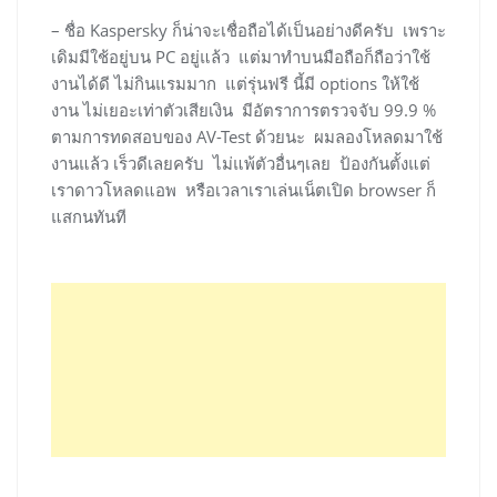
– ชื่อ Kaspersky ก็น่าจะเชื่อถือได้เป็นอย่างดีครับ เพราะ
เดิมมีใช้อยู่บน PC อยู่แล้ว แต่มาทำบนมือถือก็ถือว่าใช้
งานได้ดี ไม่กินแรมมาก แต่รุ่นฟรี นี้มี options ให้ใช้
งาน ไม่เยอะเท่าตัวเสียเงิน มีอัตราการตรวจจับ 99.9 %
ตามการทดสอบของ AV-Test ด้วยนะ ผมลองโหลดมาใช้
งานแล้ว เร็วดีเลยครับ ไม่แพ้ตัวอื่นๆเลย ป้องกันตั้งแต่
เราดาวโหลดแอพ หรือเวลาเราเล่นเน็ตเปิด browser ก็
แสกนทันที