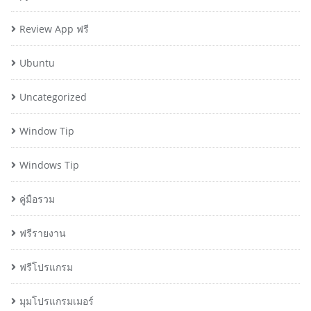
Review App ฟรี
Ubuntu
Uncategorized
Window Tip
Windows Tip
คู่มือรวม
ฟรีรายงาน
ฟรีโปรแกรม
มุมโปรแกรมเมอร์