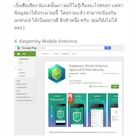
เป็นชื่อเสียง นับแต่นั้นมา ผมก็ไม่รู้เรื่องอะไรหรอก แต่หา
ข้อมูลมาได้ประมาณนี้ โดยรวมแล้ว สามารถป้องกัน
android ได้เป็นอย่างดี อีกตัวหนึ่ง ครับ (ผมก็ยังไม่ได้
ลอง )
4. Kaspersky Mobile Antivirus