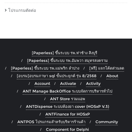
โปรแกรมตัดต่อ
[Paperless] ขึ้นระบบ รพ.ท่าช้าง สิงบุรี
[Paperless] ขึ้นระบบ รพ.อัมพวา สมุทรสงคราม
[Paperless] ขึ้นระบบ รพ.แม่พริก ลำปาง
[ฟรี] แจกโค้ดส่วนลด
[อบรม]อบรมภาษา sql ขั้นประยุกต์ รุ่น 8/2568
About
Account
Activate
Activity
ANT Manage BackOffice ระบบจัดการบริหารทั่วไป
ANT Store รวมแอพ
ANTDispense ระบบห้องยา cover (HOSxP V.3)
ANTFinance for HOSxP
ANTPOS โปรแกรมสำหรับบริหารร้านค้า
Community
Component for Delphi