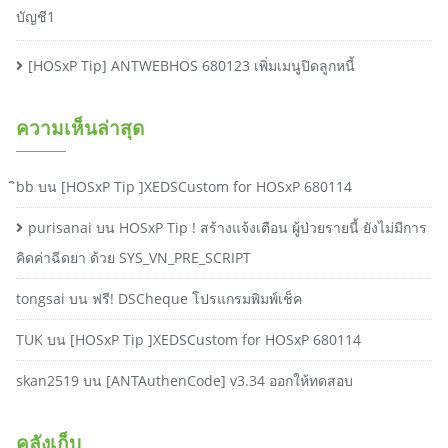
บัญชี1
[HOSxP Tip] ANTWEBHOS 680123 เพิ่มเมนูปิดลูกหนี้
ความเห็นล่าสุด
ิbb
บน
[HOSxP Tip ]XEDSCustom for HOSxP 680114
purisanai
บน
HOSxP Tip ! สร้างแจ้งเตือน ผู้ป่วยรายนี้ ยังไม่มีการ
คิดค่าฉีดยา ด้วย SYS_VN_PRE_SCRIPT
tongsai
บน
ฟรี! DSCheque โปรแกรมพิมพ์เช็ค
TUK
บน
[HOSxP Tip ]XEDSCustom for HOSxP 680114
skan2519
บน
[ANTAuthenCode] v3.34 ออกให้ทดสอบ
คลังเก็บ