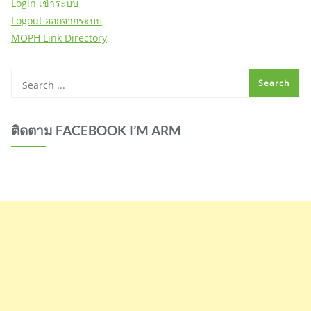
Login เข้าระบบ
Logout ออกจากระบบ
MOPH Link Directory
ติดตาม FACEBOOK I’M ARM