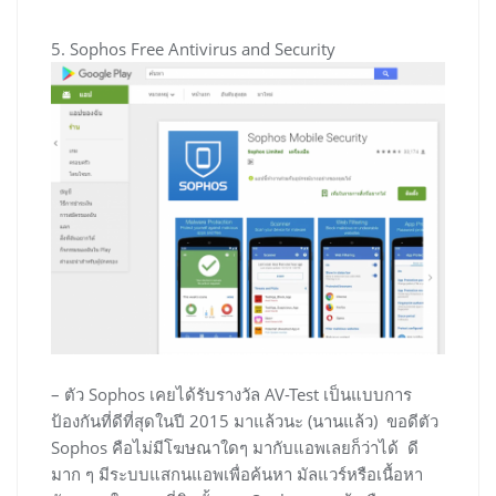
5. Sophos Free Antivirus and Security
– ตัว Sophos เคยได้รับรางวัล AV-Test เป็นแบบการ
ป้องกันที่ดีที่สุดในปี 2015 มาแล้วนะ (นานแล้ว) ขอดีตัว
Sophos คือไม่มีโฆษณาใดๆ มากับแอพเลยก็ว่าได้ ดี
มาก ๆ มีระบบแสกนแอพเพื่อค้นหา มัลแวร์หรือเนื้อหา