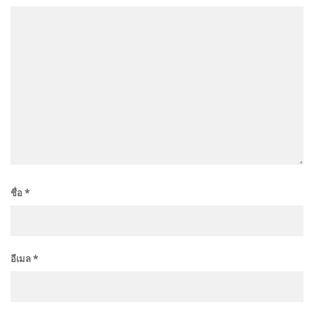
ชื่อ
*
อีเมล
*