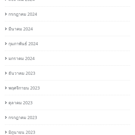
กรกฎาคม 2024
มีนาคม 2024
กุมภาพันธ์ 2024
มกราคม 2024
ธันวาคม 2023
พฤศจิกายน 2023
ตุลาคม 2023
กรกฎาคม 2023
มิถุนายน 2023