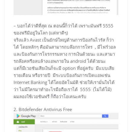
– บอกได้ว่าดีที่สุด ณ ตอนนี้ก็ว่าได้ เพราะมันฟรี 5555
ของฟรีมีอยู่ในโลก (แต่หาดีๆ)
จริงแล้ว Avast เป็นยักษ์ใหญ่ด้านการป้องกันไวรัส ก็ว่า
ได้ โดยหลักๆ คือมันสามารถบล๊อกการโทร , มีไฟร์วอล
และป้องกันการโจรกรรมทาง การเงินด้วยนะ และสามา
รถล๊อคหรือลบล้างแอพภายใน android ได้ด้วยนะ
แต่ก็มีเวอชันเสียเงินก็จะมี option ที่อยู่ครับ มีแบบเสีย
รายเดือน หรือรายปี มีระบบป้องกันการเปิดแอพเช่น
Internet Banking ได้โดยอัตโนมัติ ช่วยให้เรามั่นใจได้
ว่า ไม่มีใครมาทำอะไรมือถือเราได้ 5555 (ไม่ได้โม้)
ผมลองใช้เวอชันฟรี ก็ถือว่าโอเคนะครับ
2. Bitdefender Antivirus Free